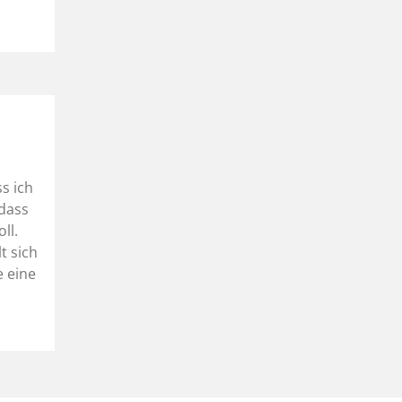
s ich
dass
ll.
t sich
e eine