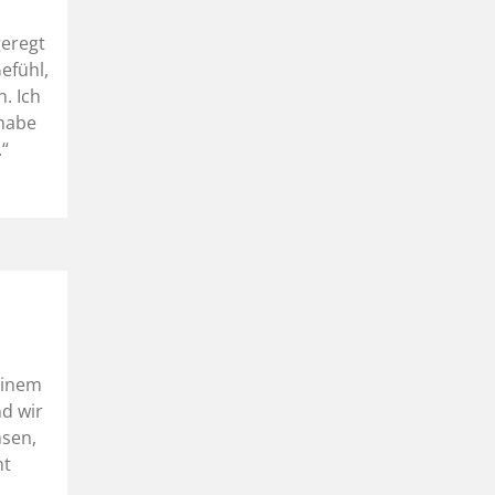
geregt
Gefühl,
. Ich
 habe
.“
einem
nd wir
sen,
ht